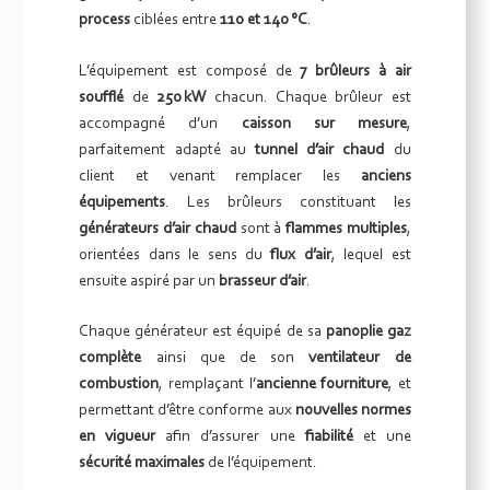
process
ciblées entre
110 et 140 °C
.
L’équipement est composé de
7 brûleurs à air
soufflé
de
250 kW
chacun. Chaque brûleur est
accompagné d’un
caisson sur mesure
,
parfaitement adapté au
tunnel d’air chaud
du
client et venant remplacer les
anciens
équipements
. Les brûleurs constituant les
générateurs d’air chaud
sont à
flammes multiples
,
orientées dans le sens du
flux d’air
, lequel est
ensuite aspiré par un
brasseur d’air
.
Chaque générateur est équipé de sa
panoplie gaz
complète
ainsi que de son
ventilateur de
combustion
, remplaçant l’
ancienne fourniture
, et
permettant d’être conforme aux
nouvelles normes
en vigueur
afin d’assurer une
fiabilité
et une
sécurité maximales
de l’équipement.