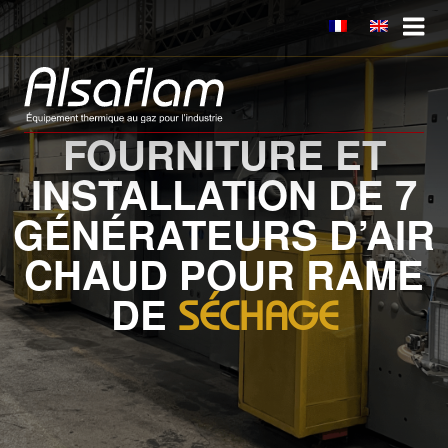
Skip
bento4d
bento4d
toto togel
slot thailand
situs toto
to
content
FOURNITURE ET
INSTALLATION DE 7
GÉNÉRATEURS D’AIR
CHAUD POUR RAME
DE
SÉCHAGE